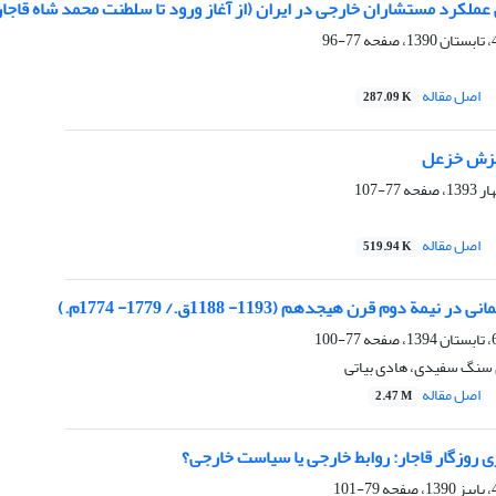
ملکرد مستشاران خارجی در ایران (از آغاز ورود تا سلطنت محمد شاه قاجار
77-96
اصل مقاله
287.09 K
خیزش خزعل
77-107
اصل مقاله
519.94 K
 نیمة دوم قرن هیجدهم (1193- 1188ق./ 1779- 1774م.)
77-100
 سنگ سفیدی، هادی بیاتی
اصل مقاله
2.47 M
 روزگار قاجار: روابط خارجی یا سیاست خارجی؟
79-101