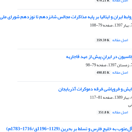
اصل مقاله
470.21 K
بط ایران و ایتالیا بر پایه مذاکرات مجالس شانزدهم تا نوزدهم شورای ملی (
79-108
اصل مقاله
359.59 K
لاسیون در ایرانِ پیش از عهد قاجاریه
79-98
اصل مقاله
498.85 K
یش و فروپاشی فرقه دموکرات آذربایجان
81-117
نی
اصل مقاله
351.8 K
 به خلیج فارس و تسلط بر بحرین (1129-1196ق/1716-1783م)