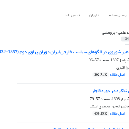
ارسال مقاله
داوران
تماس با ما
له علمی - پژوهشی
34
یر شوروی در الگوهای سیاست خارجی ایران دوران پهلوی دوم (1357-1332ش.)
57-96
را اکبری
اصل مقاله
392.71 K
تذکره در دوره قاجار
57-79
 نصراله پور محمدی املشی
اصل مقاله
639.15 K