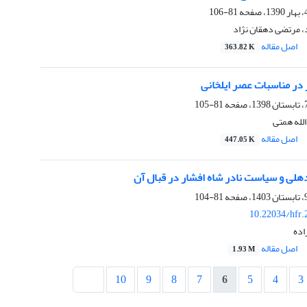
81-106
، مرتضی دهقان نژاد
اصل مقاله
363.82 K
در مناسبات عصر ایلخانی
81-105
الله همتی
اصل مقاله
447.05 K
لی و سیاست نادر شاه افشار در قبال آن
81-104
10.22034/hfr.
ده
اصل مقاله
1.93 M
10
9
8
7
6
5
4
3