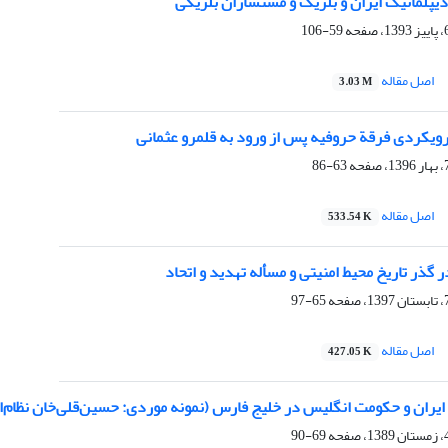
دیپلماتیک ایران و بلژیک و مستشاران بلژیکی
59-106
اصل مقاله
3.03 M
رویکردی فرقة حروفیه پس از ورود به قلمرو عثمانی
63-86
اصل مقاله
533.54 K
ر گذر تاریخ محیط امنیتی و مسأله تهدید و اتحاد
65-97
اصل مقاله
427.05 K
ان و حکومت انگلیس در خلیج فارس (نمونه موردی: حسین‌قلی‌خان نظام‌السلطنه مافی، 1325- 1274ق
69-90