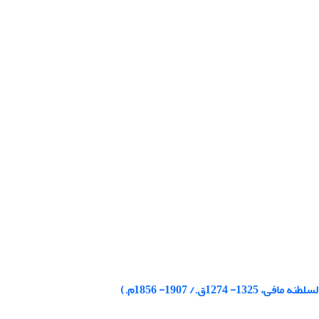
./ 1907- 1856م.)