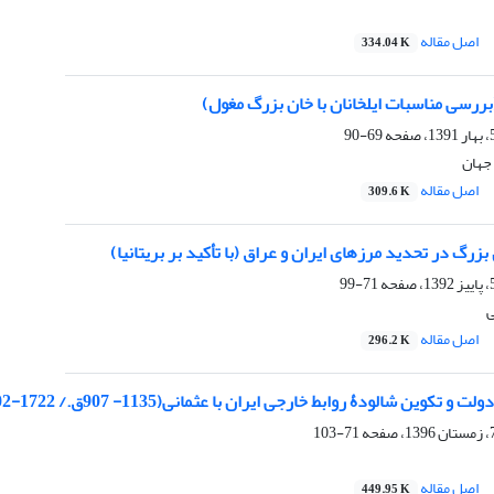
اصل مقاله
334.04 K
 (بررسی مناسبات ایلخانان با خان بزرگ مغول)
69-90
جهان
اصل مقاله
309.6 K
رگ در تحدید مرزهای ایران و عراق (با تأکید بر بریتانیا)
71-99
ی
اصل مقاله
296.2 K
تکوین شالودۀ روابط خارجی ایران با عثمانی(1135- 907ق./ 1722-1502م.)
71-103
اصل مقاله
449.95 K