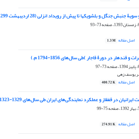
 جنبش جنگل و بلشویک‏ها تا پیش از رویداد انزلی (28 اردیبهشت 1299ش)
73-93
اصل مقاله
1.3 M
و قندهار در دورۀ قاجار )طی سال‌های 1856-1794 م.)
73-97
ر یوسف زهی
اصل مقاله
400.72 K
رانیان در قفقاز و عملکرد نمایندگی‌های ایران طی سال‌های 1329-1323 قمری
75-99
اصل مقاله
274.91 K