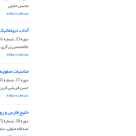
محسن خلیلی
مشاهده مقاله
آداب دیپلماتیک 
دوره 13، شماره 51، تابستان 1391، صفحه
غلامحسین زرگری ن
مشاهده مقاله
مناسبات صفویه 
دوره 17، شماره 65، زمستان 1394، صفحه
حسن قریشی کربن،
مشاهده مقاله
خلیج ‌فارس و رو
دوره 18، شماره 72، پاییز 1396، صفحه
عبدالله متولی، سا