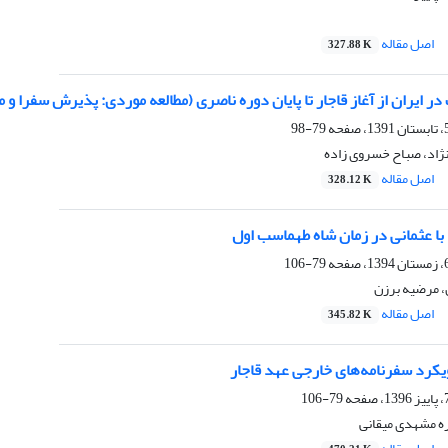
اصل مقاله
327.88 K
در ایران از آغاز قاجار تا پایان دوره ناصری (مطالعه موردی: پذیرش سفرا و 
79-98
ژاد، صباح خسروی زاده
اصل مقاله
328.12 K
با عثمانی در زمان شاه طهماسب اول
79-106
 مرضیه برزن
اصل مقاله
345.82 K
یکرد سفرنامه‌های خارجی عهد قاجار
79-106
ره مشهدی میقانی