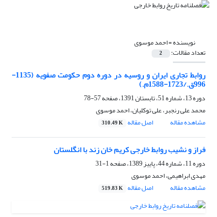
نویسنده =
احمد موسوی
تعداد مقالات:
2
روابط تجاری ایران و روسیه در دوره دوم حکومت صفویه (1135-
996ق./1723-1588م.)
دوره 13، شماره 51، تابستان 1391، صفحه
57-78
محمد علی رنجبر، علی توکلیان، احمد موسوی
مشاهده مقاله
اصل مقاله
310.49 K
فراز و نشیب روابط خارجی کریم خان زند با انگلستان
دوره 11، شماره 44، پاییز 1389، صفحه
1-31
مهدی ابراهیمی، احمد موسوی
مشاهده مقاله
اصل مقاله
519.83 K