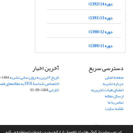
دوره 14 (1392)
دوره 13 (1391)
دوره 12 (1390)
دوره 11 (1389)
دسترسی سریع
آخرین اخبار
صفحه اصلی
تاریخ آخرین به روزرسانی نشریه
1404-10-26
درباره نشریه
اختصاص شناسۀ DOI به مقاله
اعضای هیات تحریریه
خارجی
1404-09-01
ارسال مقاله
تماس با ما
نقشه سایت
سامانه مدیریت نشریات علمی.
طراحی و پیاده سازی از
سیناوب
این وب سایت از کوکی ها برای اطمینان از ارائه بهترین خدمات استفاده می کند.