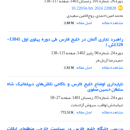
دوره 26، شماره 101، زمستان 1403، صفحه
117-138
10.22034/hfr.2024.228828
محمد امین احمدی، روح‌الامین سعیدی
مشاهده مقاله
اصل مقاله
2.08 M
راهبرد تجاری آلمان در خلیج فارس طی دوره پهلوی اول (1304-
1320ش.)
دوره 24، شماره 96، پاییز 1402، صفحه
115-138
حمیدرضا آریان فر
مشاهده مقاله
اصل مقاله
1.92 M
ناپایداری اوضاع خلیج فارس و ناکامی تلاش‌های دیپلماتیک شاه
سلطان ‌حسین صفوی
دوره 24، شماره 93، زمستان 1401، صفحه
27-58
جهانبخش ثواقب، سروش آزادبخت
مشاهده مقاله
اصل مقاله
772.52 K
بررسی جایگاه خلیج فارس در سیاست خارجی منطقه‌ای ایالات