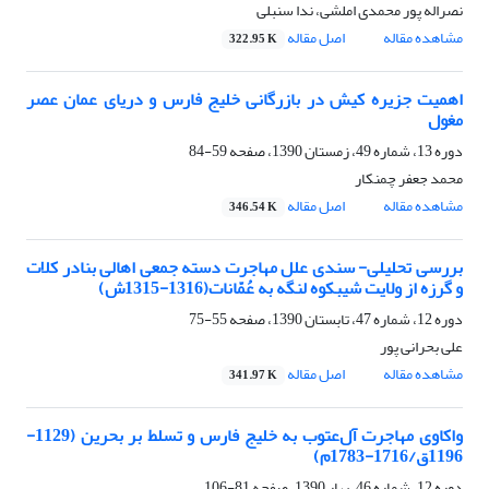
نصراله پور محمدی املشی، ندا سنبلی
مشاهده مقاله
اصل مقاله
322.95 K
اهمیت جزیره کیش در بازرگانی خلیج فارس و دریای عمان عصر
مغول
دوره 13، شماره 49، زمستان 1390، صفحه
59-84
محمد جعفر چمنکار
مشاهده مقاله
اصل مقاله
346.54 K
بررسی تحلیلی- سندی علل مهاجرت دسته جمعی اهالی بنادر کلات
و گرزه از ولایت شیبکوه لنگه به عُمّانات(1316-1315ش)
دوره 12، شماره 47، تابستان 1390، صفحه
55-75
علی بحرانی پور
مشاهده مقاله
اصل مقاله
341.97 K
واکاوی مهاجرت آل‌عتوب به خلیج فارس و تسلط بر بحرین (1129-
1196ق/1716-1783م)
دوره 12، شماره 46، بهار 1390، صفحه
81-106