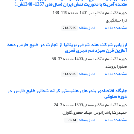
متحده آمریکا با محوریت نقش ایران (سال‌های 1357-1348ش.)
دوره 23، شماره 92، پاییز 1401، صفحه
119-138
تارا جهانگیری
مشاهده مقاله
اصل مقاله
718.72 K
ارزیابی شرکت هند شرقی بریتانیا از تجارت در خلیج ‌فارس دهة
آغازین قرن سیزدهم هجری قمری
دوره 22، شماره 87، تابستان 1400، صفحه
37-56
صفورا برومند
مشاهده مقاله
اصل مقاله
913.53 K
جایگاه اقتصادی بندرهای هلنیستی کرانه شمالی خلیج فارس در
دوره سلوکی
دوره 22، شماره 85، زمستان 1399، صفحه
3-24
حمیدرضا پاشازانوس، میلاد جعفری گاوزن
مشاهده مقاله
اصل مقاله
1.36 M