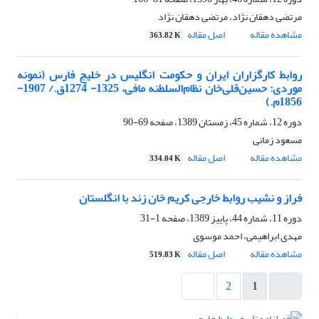
مرتضی دهقان نژاد، مرتضی دهقان نژاد
مشاهده مقاله
اصل مقاله
363.82 K
روابط کارگزاران ایران و حکومت انگلیس در خلیج فارس (نمونه
موردی: حسین‌قلی‌خان نظام‌السلطنه مافی، 1325- 1274ق./ 1907-
1856م.)
دوره 12، شماره 45، زمستان 1389، صفحه
69-90
مسعود زمانی
مشاهده مقاله
اصل مقاله
334.04 K
فراز و نشیب روابط خارجی کریم خان زند با انگلستان
دوره 11، شماره 44، پاییز 1389، صفحه
1-31
مهدی ابراهیمی، احمد موسوی
مشاهده مقاله
اصل مقاله
519.83 K
2
1