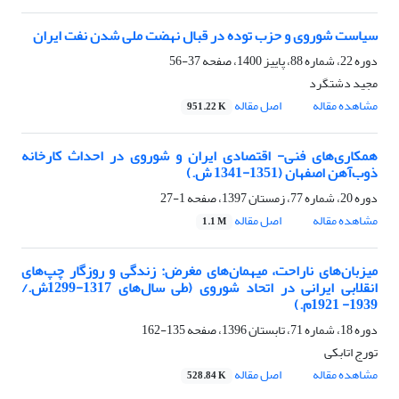
سیاست شوروی و حزب توده در قبال نهضت ملی‌ شدن نفت ایران
دوره 22، شماره 88، پاییز 1400، صفحه
37-56
مجید دشتگرد
مشاهده مقاله
اصل مقاله
951.22 K
همکاری‌های فنی- اقتصادی ایران و شوروی در احداث کارخانه
ذوب‌‌آهن اصفهان (1351-1341 ش.)
دوره 20، شماره 77، زمستان 1397، صفحه
1-27
مشاهده مقاله
اصل مقاله
1.1 M
میزبان‌های ناراحت، میهمان‌های مغرض: زندگی و روزگار چپ‌های
انقلابی ایرانی در اتحاد شوروی (طی سال‌های 1317-1299ش./
1939- 1921م.)
دوره 18، شماره 71، تابستان 1396، صفحه
135-162
تورج اتابکی
مشاهده مقاله
اصل مقاله
528.84 K