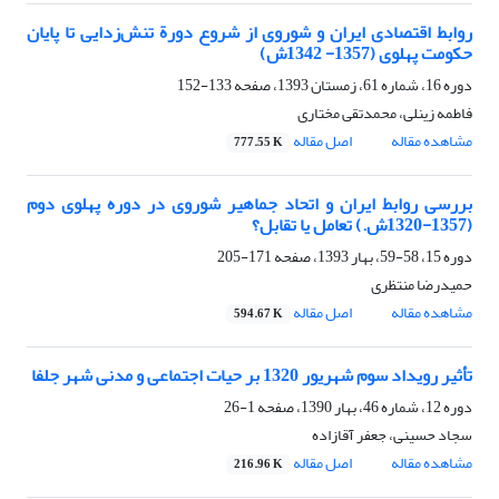
روابط اقتصادی ایران و شوروی از شروع دورة تنش‌زدایی تا پایان
حکومت پهلوی (1357- 1342ش)
دوره 16، شماره 61، زمستان 1393، صفحه
133-152
فاطمه زینلی، محمدتقی مختاری
مشاهده مقاله
اصل مقاله
777.55 K
بررسی روابط ایران و اتحاد جماهیر شوروی در دوره پهلوی دوم
(1357-1320ش.) تعامل یا تقابل؟
دوره 15، 58-59، بهار 1393، صفحه
171-205
حمیدرضا منتظری
مشاهده مقاله
اصل مقاله
594.67 K
تأثیر رویداد سوم شهریور 1320 بر حیات اجتماعی و مدنی شهر جلفا
دوره 12، شماره 46، بهار 1390، صفحه
1-26
سجاد حسینی، جعفر آقازاده
مشاهده مقاله
اصل مقاله
216.96 K