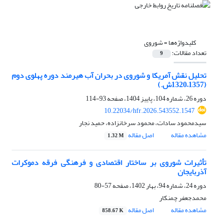
کلیدواژه‌ها =
شوروی
تعداد مقالات:
9
تحلیل نقش آمریکا و شوروی در بحران آب هیرمند دوره پهلوی دوم
(1357–1320ش.)
دوره 26، شماره 104، پاییز 1404، صفحه
93-114
10.22034/hfr.2026.543552.1547
سیدمحمود سادات، محمود سرخانزاده، حمید نجار
مشاهده مقاله
اصل مقاله
1.32 M
تأثیرات شوروی بر ساختار اقتصادی و فرهنگی فرقه دموکرات
آذربایجان
دوره 24، شماره 94، بهار 1402، صفحه
57-80
محمدجعفر چمنکار
مشاهده مقاله
اصل مقاله
858.67 K