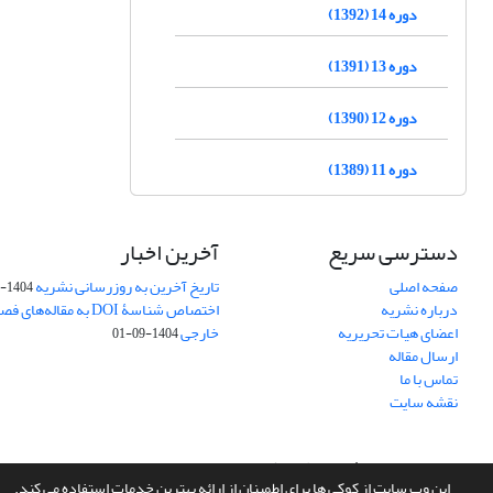
دوره 14 (1392)
دوره 13 (1391)
دوره 12 (1390)
دوره 11 (1389)
دسترسی سریع
آخرین اخبار
صفحه اصلی
تاریخ آخرین به روزرسانی نشریه
1404-10-26
درباره نشریه
اختصاص شناسۀ DOI به مقاله
اعضای هیات تحریریه
خارجی
1404-09-01
ارسال مقاله
تماس با ما
نقشه سایت
سامانه مدیریت نشریات علمی.
طراحی و پیاده سازی از
سیناوب
این وب سایت از کوکی ها برای اطمینان از ارائه بهترین خدمات استفاده می کند.