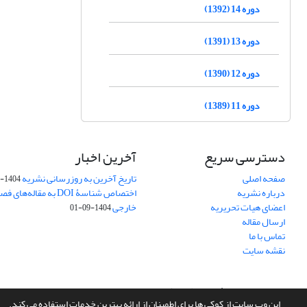
دوره 14 (1392)
دوره 13 (1391)
دوره 12 (1390)
دوره 11 (1389)
دسترسی سریع
آخرین اخبار
صفحه اصلی
تاریخ آخرین به روزرسانی نشریه
1404-10-26
درباره نشریه
اختصاص شناسۀ DOI به مقاله
اعضای هیات تحریریه
خارجی
1404-09-01
ارسال مقاله
تماس با ما
نقشه سایت
سامانه مدیریت نشریات علمی.
طراحی و پیاده سازی از
سیناوب
این وب سایت از کوکی ها برای اطمینان از ارائه بهترین خدمات استفاده می کند.