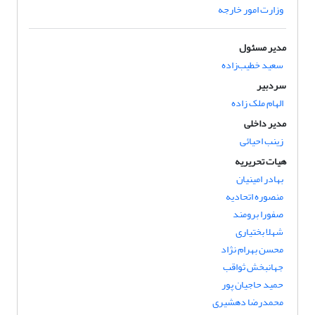
وزارت امور خارجه
مدیر مسئول
سعید خطیب‌زاده
سردبیر
الهام ملک زاده
مدیر داخلی
زینب احیائی
هیات تحریریه
بهادر امینیان
منصوره اتحادیه
صفورا برومند
شهلا بختیاری
محسن بهرام نژاد
جهانبخش ثواقب
حمید حاجیان پور
محمدرضا دهشیری