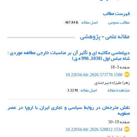
فهرست مطالب
مطالب عمومی
اصل مقاله
467.84 K
مقاله علمی - پژوهشی
دیپلماسی مکاتبه ای و تأثیر آن بر مناسبات خارجی مطالعه موردی :
شاه عباس اول (1038ـ 996 ه.ق)
صفحه
3-18
10.22034/hfr.2026.573770.1580
زهرا علیزاده بیرجندی
مشاهده مقاله
اصل مقاله
1.22 M
نقش مترجمان در روابط سیاسی و تجاری ایران با اروپا در عصر
صفویه
صفحه
19-50
10.22034/hfr.2026.528812.1534