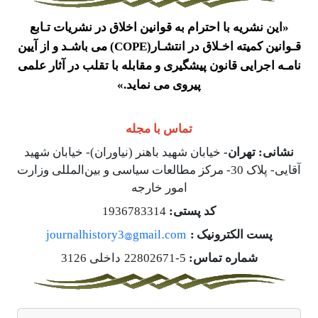
«این نشریه با احترام به قوانین اخلاق در نشریات تـابع
قـوانین کمیته اخـلاق در انتشـار
(COPE)
می باشـد و از آیین
نامـه اجرایی قانون پیشگیری و مقابله با تقلب در آثار علمی
پیروی می نماید
.
»
تماس با مجله
نشانی: تهران-
خیابان شهید باهنر (نیاوران)- خیابان شهید
آقایی- پلاک 30- مرکز مطالعات سیاسی و بین‌المللی وزارت
امور خارجه
کد پستی:
1936783314
journalhistory3@gmail.com
پست الکترونیک
:
شماره تماس:
5-22802671
داخلی 3126