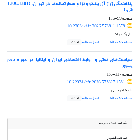
پناهندگی ژرژ آزریلنکو و نزاع سفارتخانه‌ها در تهران، (1301ـ1300
ش.)
صفحه
99-116
10.22034/hfr.2026.573811.1578
علی کالیراد
مشاهده مقاله
اصل مقاله
1.48 M
سیاست‌های نفتی و روابط اقتصادی ایران و ایتالیا در دوره دوم
پهلوی
صفحه
117-136
10.22034/hfr.2026.573827.1581
طیبه ادریسی
مشاهده مقاله
اصل مقاله
1.63 M
شناسنامه نشریه
صاحب امتیاز