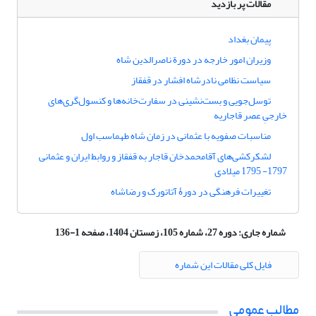
مقالات پر بازدید
پیمان بغداد
وزیران امور خارجه در دورة ناصرالدین شاه
سیاست نظامی نادرشاه افشار در قفقاز
توسل‌جویی و بست‌نشینی در سفارت‌خانه‌ها و کنسول‌گری‌های
خارجیِ عصر قاجاریه
مناسبات صفویه با عثمانی در زمان شاه طهماسب اول
لشکرکشی‌های آقامحمدخان قاجار به قفقاز و روابط ایران و عثمانی
1797- 1795 میلادی
تغییرات فرهنگی در دورۀ آتاتورک و رضاشاه
شماره جاری:
دوره 27، شماره 105، زمستان 1404، صفحه 1-136
فایل کلی مقالات این شماره
مطالب عمومی