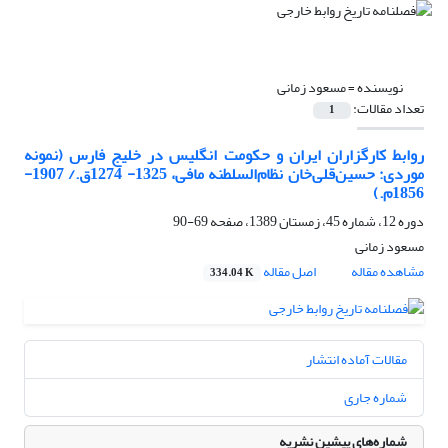
نویسنده =
مسعود زمانی
تعداد مقالات:
1
روابط کارگزاران ایران و حکومت انگلیس در خلیج فارس (نمونه
موردی: حسین‌قلی‌خان نظام‌السلطنه مافی، 1325- 1274ق./ 1907-
1856م.)
دوره 12، شماره 45، زمستان 1389، صفحه
69-90
مسعود زمانی
مشاهده مقاله
اصل مقاله
334.04 K
مقالات آماده انتشار
شماره جاری
شماره‌های پیشین نشریه