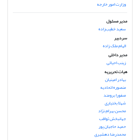
وزارت امور خارجه
مدیر مسئول
سعید خطیب‌زاده
سردبیر
الهام ملک زاده
مدیر داخلی
زینب احیائی
هیات تحریریه
بهادر امینیان
منصوره اتحادیه
صفورا برومند
شهلا بختیاری
محسن بهرام نژاد
جهانبخش ثواقب
حمید حاجیان پور
محمدرضا دهشیری