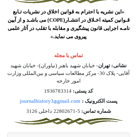
«این نشریه با احترام به قوانین اخلاق در نشریات تـابع
قـوانین کمیته اخـلاق در انتشـار
(COPE)
می باشـد و از آیین
نامـه اجرایی قانون پیشگیری و مقابله با تقلب در آثار علمی
پیروی می نماید
.
»
تماس با مجله
نشانی: تهران-
خیابان شهید باهنر (نیاوران)- خیابان شهید
آقایی- پلاک 30- مرکز مطالعات سیاسی و بین‌المللی وزارت
امور خارجه
کد پستی:
1936783314
journalhistory3@gmail.com
پست الکترونیک
:
شماره تماس:
5-22802671
داخلی 3126