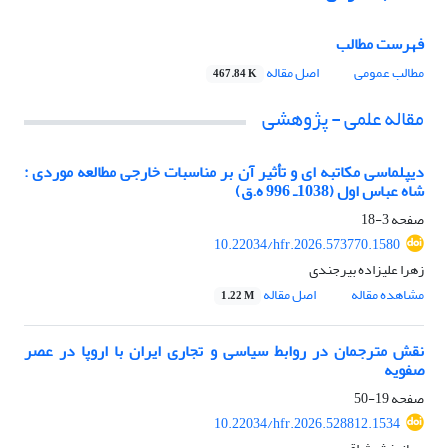
فهرست مطالب
مطالب عمومی
اصل مقاله
467.84 K
مقاله علمی - پژوهشی
دیپلماسی مکاتبه ای و تأثیر آن بر مناسبات خارجی مطالعه موردی :
شاه عباس اول (1038ـ 996 ه.ق)
صفحه
3-18
10.22034/hfr.2026.573770.1580
زهرا علیزاده بیرجندی
مشاهده مقاله
اصل مقاله
1.22 M
نقش مترجمان در روابط سیاسی و تجاری ایران با اروپا در عصر
صفویه
صفحه
19-50
10.22034/hfr.2026.528812.1534