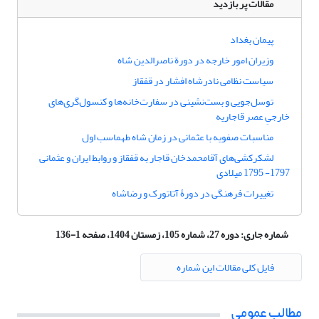
مقالات پر بازدید
پیمان بغداد
وزیران امور خارجه در دورة ناصرالدین شاه
سیاست نظامی نادرشاه افشار در قفقاز
توسل‌جویی و بست‌نشینی در سفارت‌خانه‌ها و کنسول‌گری‌های
خارجیِ عصر قاجاریه
مناسبات صفویه با عثمانی در زمان شاه طهماسب اول
لشکرکشی‌های آقامحمدخان قاجار به قفقاز و روابط ایران و عثمانی
1797- 1795 میلادی
تغییرات فرهنگی در دورۀ آتاتورک و رضاشاه
شماره جاری:
دوره 27، شماره 105، زمستان 1404، صفحه 1-136
فایل کلی مقالات این شماره
مطالب عمومی