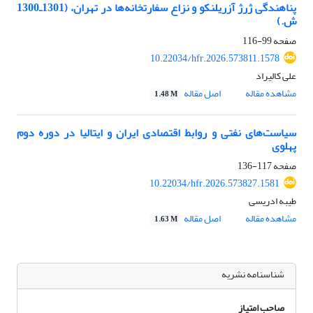
پناهندگی ژرژ آزریلنکو و نزاع سفارتخانه‌ها در تهران، (1301ـ1300
ش.)
صفحه
99-116
10.22034/hfr.2026.573811.1578
علی کالیراد
مشاهده مقاله
اصل مقاله
1.48 M
سیاست‌های نفتی و روابط اقتصادی ایران و ایتالیا در دوره دوم
پهلوی
صفحه
117-136
10.22034/hfr.2026.573827.1581
طیبه ادریسی
مشاهده مقاله
اصل مقاله
1.63 M
شناسنامه نشریه
صاحب امتیاز