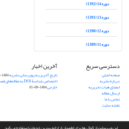
دوره 14 (1392)
دوره 13 (1391)
دوره 12 (1390)
دوره 11 (1389)
دسترسی سریع
آخرین اخبار
صفحه اصلی
تاریخ آخرین به روزرسانی نشریه
1404-10-26
درباره نشریه
اختصاص شناسۀ DOI به مقاله
اعضای هیات تحریریه
خارجی
1404-09-01
ارسال مقاله
تماس با ما
نقشه سایت
سامانه مدیریت نشریات علمی.
طراحی و پیاده سازی از
سیناوب
این وب سایت از کوکی ها برای اطمینان از ارائه بهترین خدمات استفاده می کند.