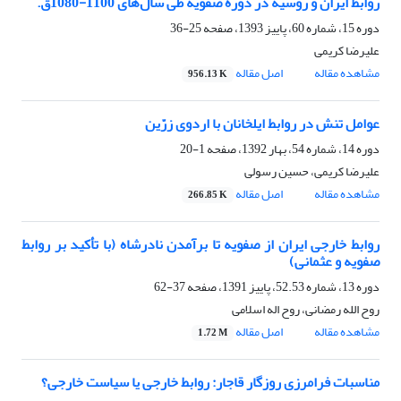
روابط ایران و روسیه در دوره صفویه طی سال‌های 1100-1080ق.
دوره 15، شماره 60، پاییز 1393، صفحه
25-36
علیرضا کریمی
مشاهده مقاله
اصل مقاله
956.13 K
عوامل تنش در روابط ایلخانان با اردوی زرّین
دوره 14، شماره 54، بهار 1392، صفحه
1-20
علیرضا کریمی، حسین رسولی
مشاهده مقاله
اصل مقاله
266.85 K
روابط خارجی ایران از صفویه تا برآمدن نادرشاه (با تأکید بر روابط
صفویه و عثمانی)
دوره 13، شماره 52.53، پاییز 1391، صفحه
37-62
روح الله رمضانی، روح اله اسلامی
مشاهده مقاله
اصل مقاله
1.72 M
مناسبات فرامرزی روزگار قاجار: روابط خارجی یا سیاست خارجی؟