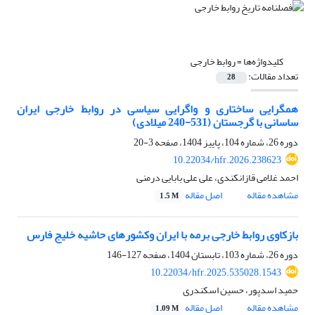
کلیدواژه‌ها =
روابط خارجی
تعداد مقالات:
28
همگرایی ساختاری و واگرایی سیاسی در روابط خارجی ایران
ساسانی با گرجستان (531-240 میلادی)
دوره 26، شماره 104، پاییز 1404، صفحه
3-20
10.22034/hfr.2026.238623
احمد غلامی قازانکندی، علی علی بابایی درمنی
مشاهده مقاله
اصل مقاله
1.5 M
بازکاوی روابط خارجی برمه با ایران وکشورهای حاشیه خلیج فارس
دوره 26، شماره 103، تابستان 1404، صفحه
127-146
10.22034/hfr.2025.535028.1543
حمید اسدپور، حسین اسکندری
مشاهده مقاله
اصل مقاله
1.09 M