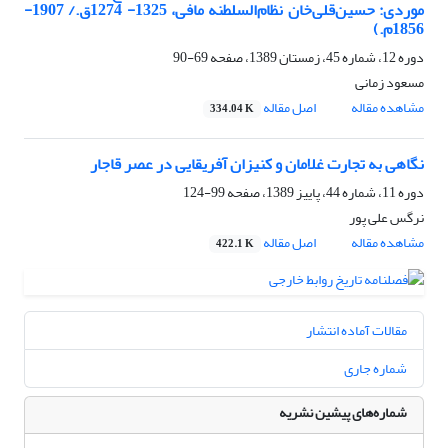
موردی: حسین‌قلی‌خان نظام‌السلطنه مافی، 1325- 1274ق./ 1907-
1856م.)
دوره 12، شماره 45، زمستان 1389، صفحه
69-90
مسعود زمانی
مشاهده مقاله
اصل مقاله
334.04 K
نگاهی به تجارت غلامان و کنیزان آفریقایی در عصر قاجار
دوره 11، شماره 44، پاییز 1389، صفحه
99-124
نرگس علی پور
مشاهده مقاله
اصل مقاله
422.1 K
مقالات آماده انتشار
شماره جاری
شماره‌های پیشین نشریه