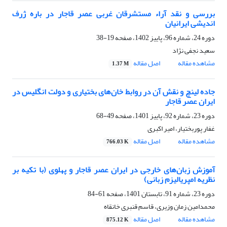
بررسی و نقد آراء مستشرقان غربی عصر قاجار در باره ژرف
اندیشی ایرانیان
دوره 24، شماره 96، پاییز 1402، صفحه
19-38
سعید نجفی نژاد
مشاهده مقاله
اصل مقاله
1.37 M
جاده لینچ و نقش آن در روابط خان‌‌های بختیاری و دولت انگلیس در
ایران عصر قاجار
دوره 23، شماره 92، پاییز 1401، صفحه
49-68
غفار پوربختیار، امیر اکبری
مشاهده مقاله
اصل مقاله
766.03 K
آموزش زبان‌های خارجی در ایران عصر قاجار و پهلوی (با تکیه بر
نظریه امپریالیزم زبانی)
دوره 23، شماره 91، تابستان 1401، صفحه
61-84
محمدامین زمان وزیری، قاسم قنبری خانقاه
مشاهده مقاله
اصل مقاله
875.12 K